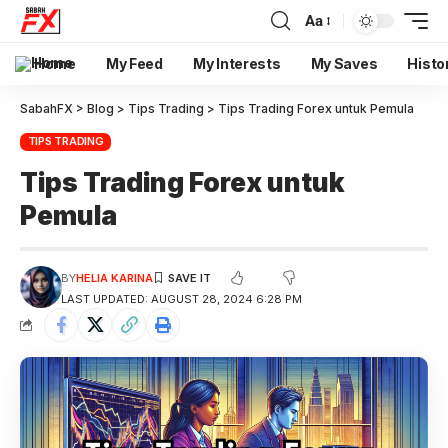
Aa
Home
My Feed
My Interests
My Saves
Histo
SabahFX
>
Blog
>
Tips Trading
>
Tips Trading Forex untuk Pemula
TIPS TRADING
Tips Trading Forex untuk
Pemula
BY
HELIA KARINA
LAST UPDATED: AUGUST 28, 2024 6:28 PM