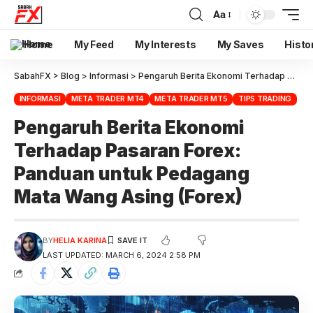
Aa
Home
My Feed
My Interests
My Saves
Histo
SabahFX
>
Blog
>
Informasi
>
Pengaruh Berita Ekonomi Terhadap Pasaran Forex: Panduan untuk Pedagang Mata Wang Asing (Forex)
INFORMASI
META TRADER MT4
META TRADER MT5
TIPS TRADING
Pengaruh Berita Ekonomi
Terhadap Pasaran Forex:
Panduan untuk Pedagang
Mata Wang Asing (Forex)
BY
HELIA KARINA
LAST UPDATED: MARCH 6, 2024 2:58 PM