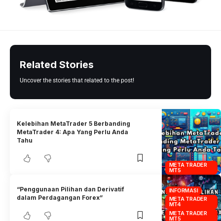
Related Stories
Uncover the stories that related to the post!
Kelebihan MetaTrader 5 Berbanding
MetaTrader 4: Apa Yang Perlu Anda
Tahu
META TRADER
MT5
“Penggunaan Pilihan dan Derivatif
INFORMASI
dalam Perdagangan Forex”
META TRADER
MT4
META TRADER
MT5