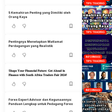
TIPS TRADING
5 Kemahiran Penting yang Dimiliki oleh
Orang Kaya
TIPS TRADING
Pentingnya Menetapkan Matlamat
Perdagangan yang Realistik
INFORMASI
TIPS TRADING
S𝐡𝐚𝐩𝐞 𝐘𝐨𝐮𝐫 𝐅𝐢𝐧𝐚𝐧𝐜𝐢𝐚𝐥 𝐅𝐮𝐭𝐮𝐫𝐞: 𝐆𝐞𝐭 𝐀𝐡𝐞𝐚𝐝 𝐢𝐧
𝐅𝐢𝐧𝐚𝐧𝐜𝐞 𝐰𝐢𝐭𝐡 𝐒𝐨𝐮𝐭𝐡 𝐀𝐟𝐫𝐢𝐜𝐚 𝐓𝐫𝐚𝐝𝐞𝐫𝐬 𝐅𝐚𝐢𝐫 𝟐𝟎𝟐𝟒!
INFORMASI
Forex Expert Advisor dan Kegunaannya:
Panduan Lengkap untuk Pedagang Forex