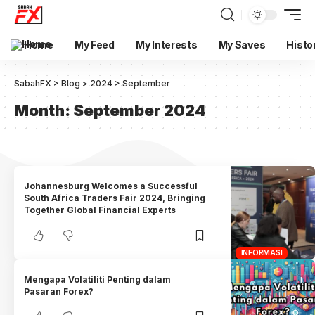
Home
My Feed
My Interests
My Saves
Histo
SabahFX
>
Blog
>
2024
>
September
Month:
September 2024
Johannesburg Welcomes a Successful
South Africa Traders Fair 2024, Bringing
Together Global Financial Experts
INFORMASI
Mengapa Volatiliti Penting dalam
Pasaran Forex?