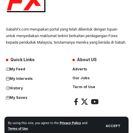
SabahFx.com merupakan portal yang telah dibentuk dengan tujuan
untuk menyediakan maklumat terkini berkaitan perdagangan Forex
kepada penduduk Malaysia, terutamanya mereka yang berada di Sabah.
Quick Links
About US
My Feed
Adverts
Our Jobs
My Interests
Term of Use
History
My Saves
By using this site, you agree to the
Privacy Policy
and
ACCEPT
Copyright Nusantara Global Network. All right reserved.
Terms of Use
.