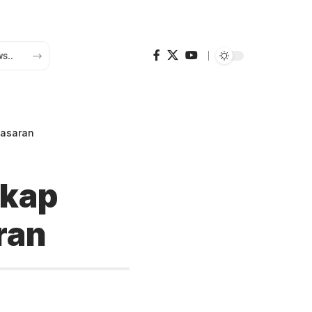
Pasaran
gkap
ran