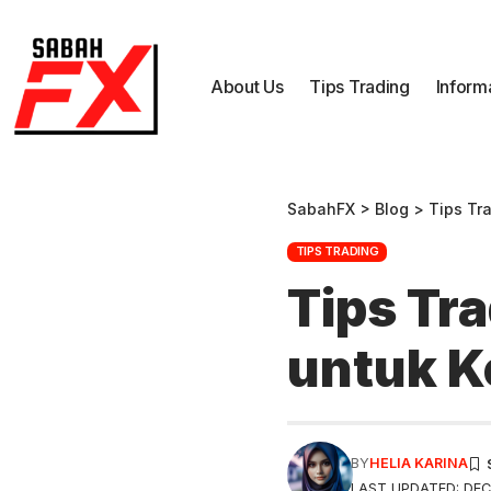
About Us
Tips Trading
Inform
SabahFX
>
Blog
>
Tips Tr
TIPS TRADING
Tips Tr
untuk K
BY
HELIA KARINA
LAST UPDATED: DEC