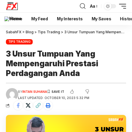
Aa
Home
My Feed
My Interests
My Saves
Histo
SabahFX
>
Blog
>
Tips Trading
>
3 Unsur Tumpuan Yang Mempengaruhi Prestasi Perdagangan Anda
TIPS TRADING
3 Unsur Tumpuan Yang
Mempengaruhi Prestasi
Perdagangan Anda
BY
INTAN SUHANA
LAST UPDATED: OCTOBER 10, 2023 5:32 PM