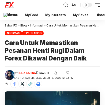
Aa
Home
My Feed
My Interests
My Saves
Histo
SabahFX
>
Blog
>
Informasi
>
Cara Untuk Memastikan Pesanan Henti Rugi Dalam Forex Dikawal Dengan Baik
INFORMASI
TIPS TRADING
Cara Untuk Memastikan
Pesanan Henti Rugi Dalam
Forex Dikawal Dengan Baik
BY
HELIA KARINA
LAST UPDATED: DECEMBER 13, 2023 12:03 PM