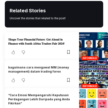
Related Stories
Uncover the stories that related to the post!
S𝐡𝐚𝐩𝐞 𝐘𝐨𝐮𝐫 𝐅𝐢𝐧𝐚𝐧𝐜𝐢𝐚𝐥 𝐅𝐮𝐭𝐮𝐫𝐞: 𝐆𝐞𝐭 𝐀𝐡𝐞𝐚𝐝 𝐢𝐧
𝐅𝐢𝐧𝐚𝐧𝐜𝐞 𝐰𝐢𝐭𝐡 𝐒𝐨𝐮𝐭𝐡 𝐀𝐟𝐫𝐢𝐜𝐚 𝐓𝐫𝐚𝐝𝐞𝐫𝐬 𝐅𝐚𝐢𝐫 𝟐𝟎𝟐𝟒!
INFORMASI
bagaimana cara mengawal MM (money
management) dalam trading forex
INFORMASI
“Cara Emosi Mempengaruhi Keputusan
Perdagangan Lebih Daripada yang Anda
Fikirkan”