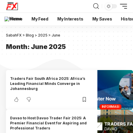
Home
My Feed
My Interests
My Saves
Histo
SabahFX
>
Blog
>
2025
>
June
Month:
June 2025
Traders Fair South Africa 2025: Africa’s
Leading Financial Minds Converge in
Johannesburg
INFORMASI
Davao to Host Davao Trader Fair 2025: A
Premier Financial Event for Aspiring and
Professional Traders