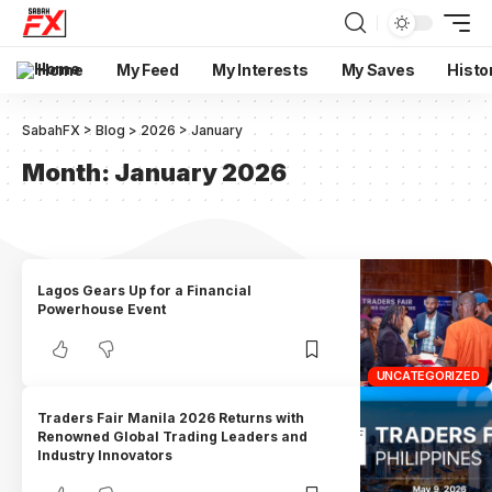
Home
My Feed
My Interests
My Saves
Histo
SabahFX
>
Blog
>
2026
>
January
Month:
January 2026
Lagos Gears Up for a Financial
Powerhouse Event
UNCATEGORIZED
Traders Fair Manila 2026 Returns with
Renowned Global Trading Leaders and
Industry Innovators