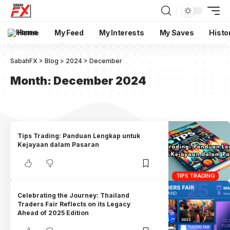
Home
My Feed
My Interests
My Saves
Histo
SabahFX
>
Blog
>
2024
>
December
Month:
December 2024
Tips Trading: Panduan Lengkap untuk
Kejayaan dalam Pasaran
TIPS TRADING
Celebrating the Journey: Thailand
Traders Fair Reflects on its Legacy
Ahead of 2025 Edition