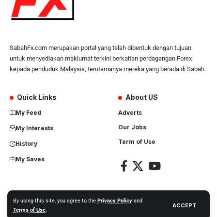
SabahFx.com merupakan portal yang telah dibentuk dengan tujuan
untuk menyediakan maklumat terkini berkaitan perdagangan Forex
kepada penduduk Malaysia, terutamanya mereka yang berada di Sabah.
Quick Links
About US
My Feed
Adverts
Our Jobs
My Interests
Term of Use
History
My Saves
By using this site, you agree to the
Privacy Policy
and
ACCEPT
Copyright Nusantara Global Network. All right reserved.
Terms of Use
.