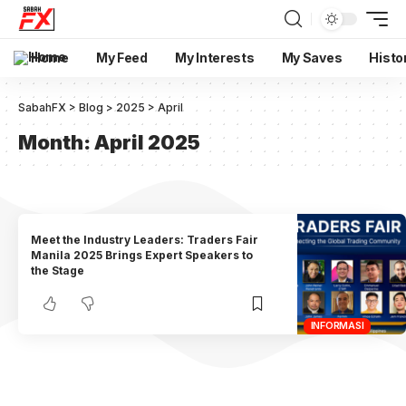
Home
My Feed
My Interests
My Saves
Histo
SabahFX
>
Blog
>
2025
>
April
Month:
April 2025
Meet the Industry Leaders: Traders Fair
Manila 2025 Brings Expert Speakers to
the Stage
INFORMASI