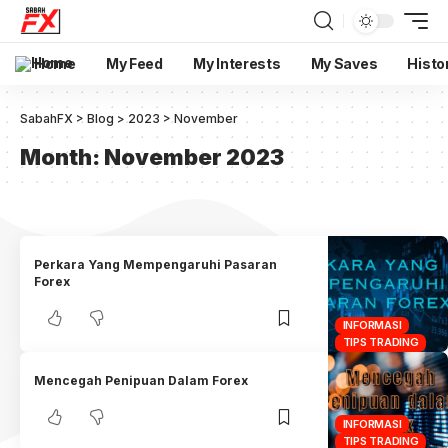
Home
My Feed
My Interests
My Saves
Histo
SabahFX
>
Blog
>
2023
>
November
Month:
November 2023
Perkara Yang Mempengaruhi Pasaran
Forex
INFORMASI
TIPS TRADING
Mencegah Penipuan Dalam Forex
INFORMASI
TIPS TRADING