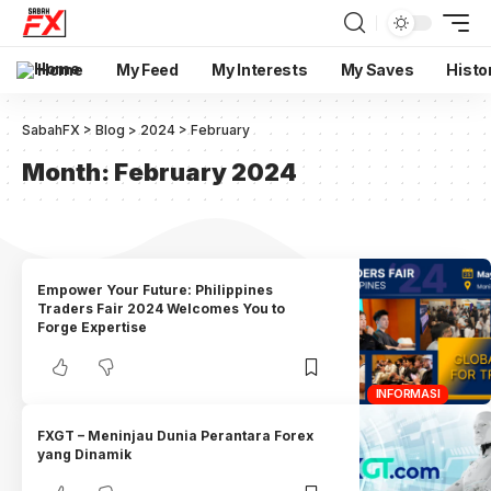
Home
My Feed
My Interests
My Saves
Histo
SabahFX
>
Blog
>
2024
>
February
Month:
February 2024
Empower Your Future: Philippines
Traders Fair 2024 Welcomes You to
Forge Expertise
INFORMASI
FXGT – Meninjau Dunia Perantara Forex
yang Dinamik