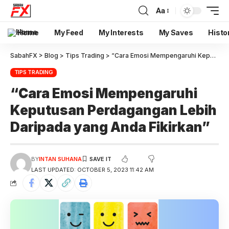
Aa
Home
My Feed
My Interests
My Saves
Histo
SabahFX
>
Blog
>
Tips Trading
>
“Cara Emosi Mempengaruhi Keputusan Perdagangan Lebih Daripada yang Anda Fikirkan”
TIPS TRADING
“Cara Emosi Mempengaruhi
Keputusan Perdagangan Lebih
Daripada yang Anda Fikirkan”
BY
INTAN SUHANA
LAST UPDATED: OCTOBER 5, 2023 11:42 AM