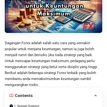
Dagangan Forex adalah salah satu cara yang semakin
popular untuk menjana keuntungan, namun ia juga boleh
menjadi rumit dan berisiko jika tiada strategi yang baik.
Untuk mencapai keuntungan maksimum, pedagang perlu
menggunakan strategi yang betul serta disiplin yang tinggi.
Berikut adalah beberapa strategi Forex terbaik yang boleh
membantu anda memaksimumkan keuntungan sambil
mengurangkan risiko.
Contents
1. Strategi Scalping