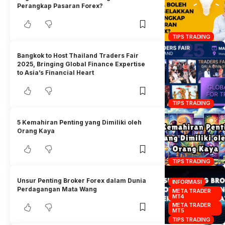
Perangkap Pasaran Forex?
TIPS TRADING
Bangkok to Host Thailand Traders Fair
2025, Bringing Global Finance Expertise
to Asia’s Financial Heart
TIPS TRADING
5 Kemahiran Penting yang Dimiliki oleh
Orang Kaya
TIPS TRADING
Unsur Penting Broker Forex dalam Dunia
INFORMASI
Perdagangan Mata Wang
META TRADER
MT4
META TRADER
MT5
TIPS TRADING