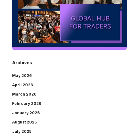
Archives
May 2026
April 2026
March 2026
February 2026
January 2026
August 2025
July 2025