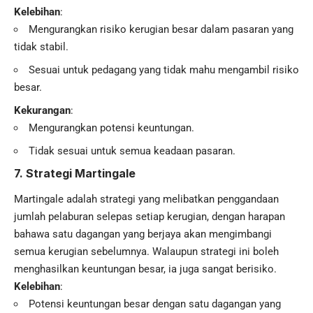
Kelebihan
:
Mengurangkan risiko kerugian besar dalam pasaran yang
tidak stabil.
Sesuai untuk pedagang yang tidak mahu mengambil risiko
besar.
Kekurangan
:
Mengurangkan potensi keuntungan.
Tidak sesuai untuk semua keadaan pasaran.
7.
Strategi Martingale
Martingale adalah strategi yang melibatkan penggandaan
jumlah pelaburan selepas setiap kerugian, dengan harapan
bahawa satu dagangan yang berjaya akan mengimbangi
semua kerugian sebelumnya. Walaupun strategi ini boleh
menghasilkan keuntungan besar, ia juga sangat berisiko.
Kelebihan
:
Potensi keuntungan besar dengan satu dagangan yang