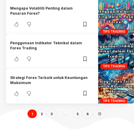
Mengapa Volatiliti Penting dalam
Pasaran Forex?
TIPS TRADING
Penggunaan Indikator Teknikal dalam
Forex Trading
TIPS TRADING
Strategi Forex Terbaik untuk Keuntungan
Maksimum
TIPS TRADING
1
2
3
…
5
6