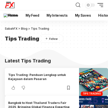
Home
My Feed
My Interests
My Saves
Histo
SabahFX
>
Blog
>
Tips Trading
Tips Trading
Latest Tips Trading
Tips Trading: Panduan Lengkap untuk
Kejayaan dalam Pasaran
TIPS TRADING
Bangkok to Host Thailand Traders Fair
2025, Bringing Global Finance Expertise