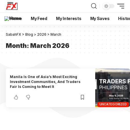
Home
My Feed
My Interests
My Saves
Histo
SabahFX
>
Blog
>
2026
>
March
Month:
March 2026
Manila Is One of Asia’s Most Exciting
Investment Communities, And Traders
Fair Is Coming to Meet It
UNCATEGORIZED