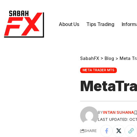
About Us
Tips Trading
Inform
SabahFX
>
Blog
>
Meta Tr
META TRADER MT5
MetaTra
BY
INTAN SUHANA
LAST UPDATED: OCT
SHARE