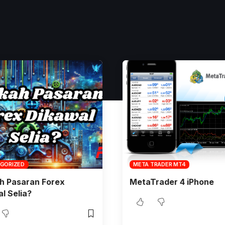
GORIZED
META TRADER MT4
h Pasaran Forex
MetaTrader 4 iPhone
l Selia?