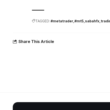
TAGGED:
#metatrader
#mt5
sabahfx
tradi
Share This Article