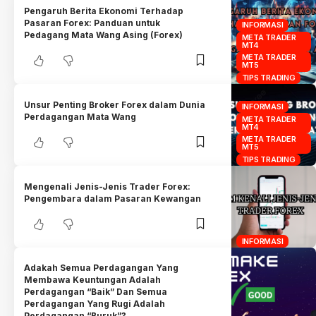
Pengaruh Berita Ekonomi Terhadap
Pasaran Forex: Panduan untuk
INFORMASI
Pedagang Mata Wang Asing (Forex)
META TRADER
MT4
META TRADER
MT5
TIPS TRADING
Unsur Penting Broker Forex dalam Dunia
INFORMASI
Perdagangan Mata Wang
META TRADER
MT4
META TRADER
MT5
TIPS TRADING
Mengenali Jenis-Jenis Trader Forex:
Pengembara dalam Pasaran Kewangan
INFORMASI
Adakah Semua Perdagangan Yang
Membawa Keuntungan Adalah
Perdagangan “Baik” Dan Semua
Perdagangan Yang Rugi Adalah
Perdagangan “Buruk”?