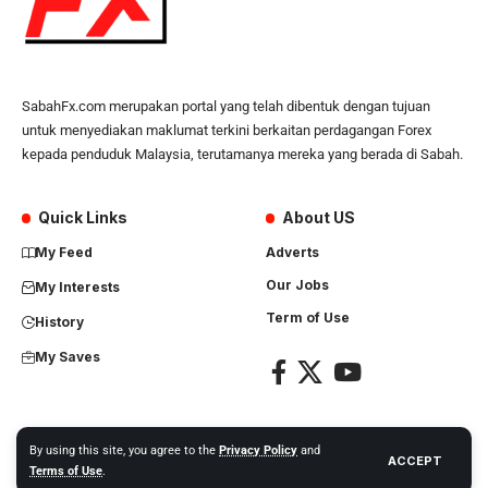
SabahFx.com merupakan portal yang telah dibentuk dengan tujuan
untuk menyediakan maklumat terkini berkaitan perdagangan Forex
kepada penduduk Malaysia, terutamanya mereka yang berada di Sabah.
Quick Links
About US
My Feed
Adverts
Our Jobs
My Interests
Term of Use
History
My Saves
By using this site, you agree to the
Privacy Policy
and
ACCEPT
Copyright Nusantara Global Network. All right reserved.
Terms of Use
.