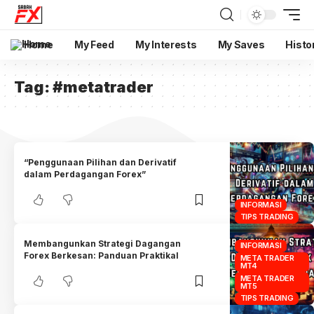
Home
My Feed
My Interests
My Saves
Histo
Tag:
#metatrader
“Penggunaan Pilihan dan Derivatif
dalam Perdagangan Forex”
INFORMASI
TIPS TRADING
Membangunkan Strategi Dagangan
INFORMASI
Forex Berkesan: Panduan Praktikal
META TRADER
MT4
META TRADER
MT5
TIPS TRADING