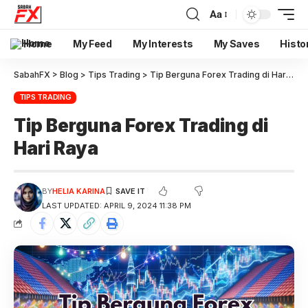
Aa
Home
My Feed
My Interests
My Saves
Histo
SabahFX
>
Blog
>
Tips Trading
>
Tip Berguna Forex Trading di Hari Raya
TIPS TRADING
Tip Berguna Forex Trading di
Hari Raya
BY
HELIA KARINA
LAST UPDATED: APRIL 9, 2024 11:38 PM