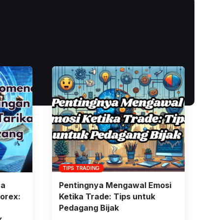
TIPS TRADING
na
Pentingnya Mengawal Emosi
orex:
Ketika Trade: Tips untuk
Pedagang Bijak
k