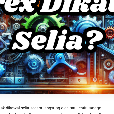
ak dikawal selia secara langsung oleh satu entiti tunggal