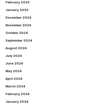
February 2025
January 2025
December 2024
November 2024
October 2024
September 2024
August 2024
July 2024
June 2024
May 2024
April 2024
March 2024
February 2024
January 2024