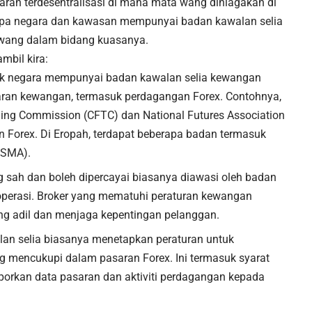
aran terdesentralisasi di mana mata wang diniagakan di
apa negara dan kawasan mempunyai badan kawalan selia
 wang dalam bidang kuasanya.
mbil kira:
 negara mempunyai badan kawalan selia kewangan
aran kewangan, termasuk perdagangan Forex. Contohnya,
ding Commission (CFTC) dan National Futures Association
Forex. Di Eropah, terdapat beberapa badan termasuk
ESMA).
g sah dan boleh dipercayai biasanya diawasi oleh badan
operasi. Broker yang mematuhi peraturan kewangan
ng adil dan menjaga kepentingan pelanggan.
an selia biasanya menetapkan peraturan untuk
g mencukupi dalam pasaran Forex. Ini termasuk syarat
porkan data pasaran dan aktiviti perdagangan kepada