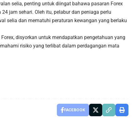
lan selia, penting untuk diingat bahawa pasaran Forex
 24 jam sehari. Oleh itu, pelabur dan peniaga perlu
awal selia dan mematuhi peraturan kewangan yang berlaku
 Forex, disyorkan untuk mendapatkan pengetahuan yang
emahami risiko yang terlibat dalam perdagangan mata
FACEBOOK