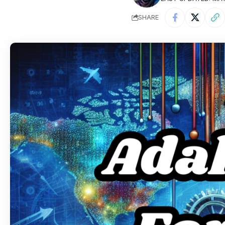
SHARE