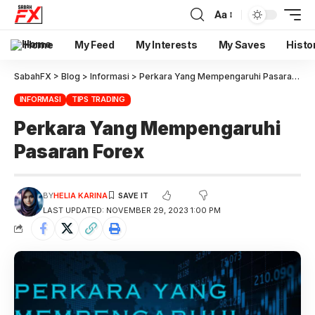
Aa
Home
My Feed
My Interests
My Saves
Histo
SabahFX
>
Blog
>
Informasi
>
Perkara Yang Mempengaruhi Pasaran Forex
INFORMASI
TIPS TRADING
Perkara Yang Mempengaruhi
Pasaran Forex
BY
HELIA KARINA
LAST UPDATED: NOVEMBER 29, 2023 1:00 PM