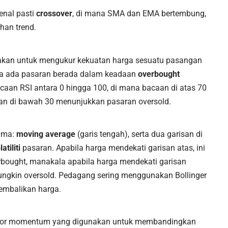
enal pasti
crossover
, di mana SMA dan EMA bertembung,
han trend.
akan untuk mengukur kekuatan harga sesuatu pasangan
a ada pasaran berada dalam keadaan
overbought
Bacaan RSI antara 0 hingga 100, di mana bacaan di atas 70
an di bawah 30 menunjukkan pasaran oversold.
tama:
moving average
(garis tengah), serta dua garisan di
latiliti
pasaran. Apabila harga mendekati garisan atas, ini
ought, manakala apabila harga mendekati garisan
ngkin oversold. Pedagang sering menggunakan Bollinger
embalikan harga.
ikator momentum yang digunakan untuk membandingkan