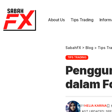
About Us
Tips Trading
Inform
SabahFX
>
Blog
>
Tips Tr
TIPS TRADING
Penggun
dalam F
BY
HELIA KARINA
LAST UPDATED: SEPT