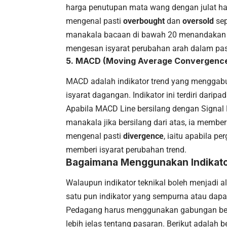
harga penutupan mata wang dengan julat ha
mengenal pasti
overbought
dan
oversold
sep
manakala bacaan di bawah 20 menandakan o
mengesan isyarat perubahan arah dalam pa
5.
MACD (Moving Average Convergence
MACD adalah indikator trend yang menggab
isyarat dagangan. Indikator ini terdiri dari
Apabila MACD Line bersilang dengan Signal L
manakala jika bersilang dari atas, ia membe
mengenal pasti
divergence
, iaitu apabila p
memberi isyarat perubahan trend.
Bagaimana Menggunakan Indikator
Walaupun indikator teknikal boleh menjadi 
satu pun indikator yang sempurna atau dap
Pedagang harus menggunakan gabungan beb
lebih jelas tentang pasaran. Berikut adala