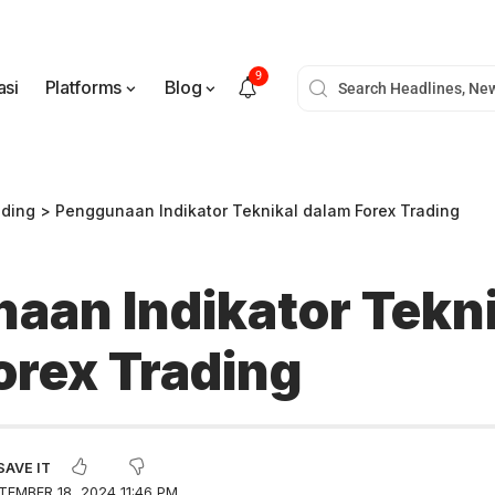
9
asi
Platforms
Blog
ading
>
Penggunaan Indikator Teknikal dalam Forex Trading
aan Indikator Tekni
orex Trading
EMBER 18, 2024 11:46 PM