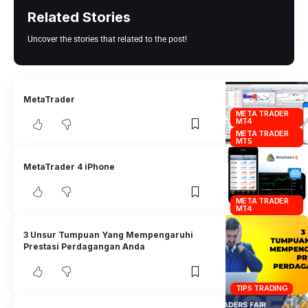
Related Stories
Uncover the stories that related to the post!
MetaTrader
META TRADER
MT4
META TRADER
MT5
MetaTrader 4 iPhone
META TRADER
MT4
3 Unsur Tumpuan Yang Mempengaruhi
Prestasi Perdagangan Anda
TIPS TRADING