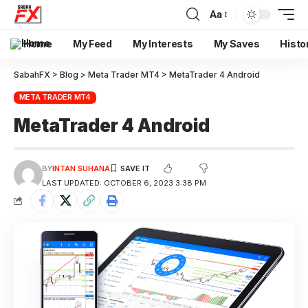
Aa
Home
My Feed
My Interests
My Saves
Histo
SabahFX
>
Blog
>
Meta Trader MT4
>
MetaTrader 4 Android
META TRADER MT4
MetaTrader 4 Android
BY
INTAN SUHANA
LAST UPDATED: OCTOBER 6, 2023 3:38 PM