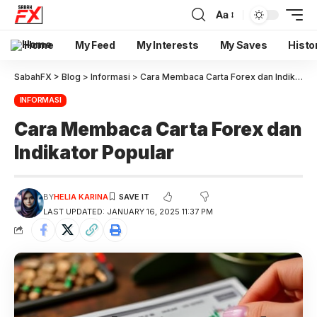
Aa
Home
My Feed
My Interests
My Saves
Histo
SabahFX
>
Blog
>
Informasi
>
Cara Membaca Carta Forex dan Indikator Popular
INFORMASI
Cara Membaca Carta Forex dan
Indikator Popular
BY
HELIA KARINA
LAST UPDATED: JANUARY 16, 2025 11:37 PM