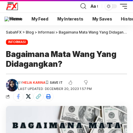
Aa
Home
My Feed
My Interests
My Saves
Histo
SabahFX
>
Blog
>
Informasi
>
Bagaimana Mata Wang Yang Didagangkan?
INFORMASI
Bagaimana Mata Wang Yang
Didagangkan?
BY
HELIA KARINA
LAST UPDATED: DECEMBER 20, 2023 1:57 PM