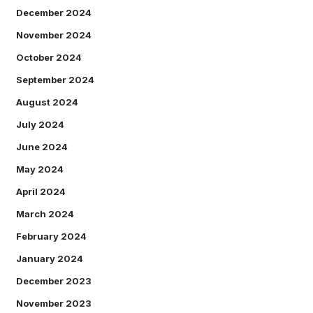
December 2024
November 2024
October 2024
September 2024
August 2024
July 2024
June 2024
May 2024
April 2024
March 2024
February 2024
January 2024
December 2023
November 2023