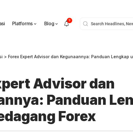
9
asi
Platforms
Blog
si
>
Forex Expert Advisor dan Kegunaannya: Panduan Lengkap 
xpert Advisor dan
annya: Panduan Le
edagang Forex