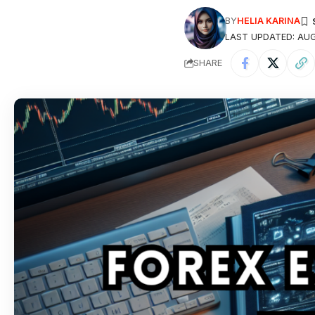
BY
HELIA KARINA
LAST UPDATED: AUG
SHARE