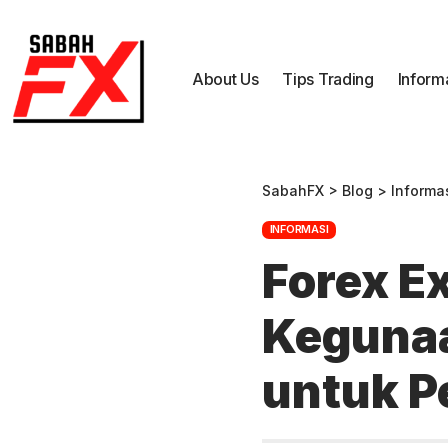
About Us
Tips Trading
Inform
SabahFX
>
Blog
>
Informa
INFORMASI
Forex E
Keguna
untuk P