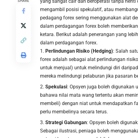
yang sangat cair dan beroperasi tanpa henti
SHARE
mengambil posisi spekulatif, atau membangu
pedagang forex sering menggunakan alat deriv
dalam perdagangan forex boleh memberikan p
ketara. Berikut adalah penerangan yang lebih
dalam perdagangan forex.
Perlindungan Risiko (Hedging)
: Salah sa
forex adalah sebagai alat perlindungan risi
untuk menjual) untuk melindungi diri daripa
mereka melindungi pelaburan jika pasaran 
Spekulasi
: Opsyen juga boleh digunakan u
bahawa nilai mata wang tertentu akan menin
membeli) dengan niat untuk mendapatkan fa
perlu membelinya secara terus.
Strategi Gabungan
: Opsyen boleh digunak
Sebagai ilustrasi, peniaga boleh menggunak