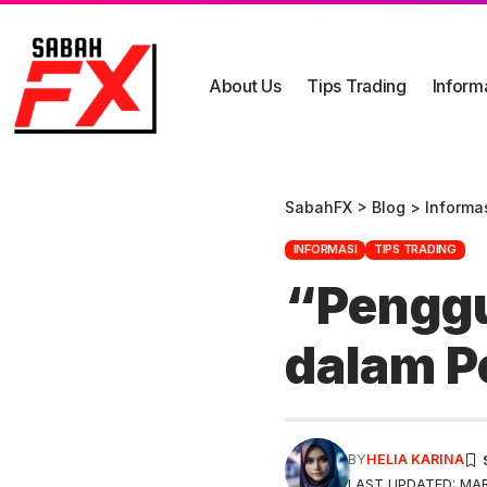
About Us
Tips Trading
Inform
SabahFX
>
Blog
>
Informa
INFORMASI
TIPS TRADING
“Penggu
dalam P
BY
HELIA KARINA
LAST UPDATED: MAR