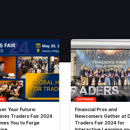
ASI
INFORMASI
er Your Future:
Financial Pros and
pines Traders Fair 2024
Newcomers Gather at 
mes You to Forge
Traders Fair 2024 for
tise
Interactive Learning an