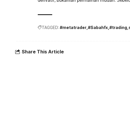
derivatif, bukanlah permainan mudah. Sebel
TAGGED:
#metatrader
#Sabahfx
#trading
Share This Article