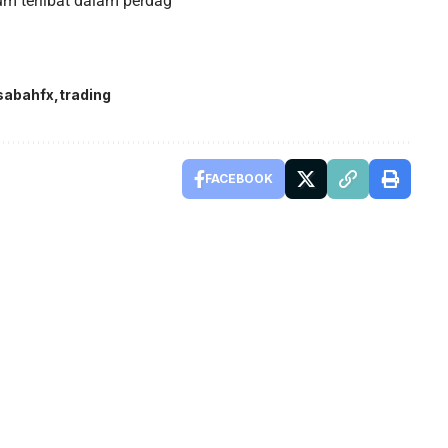
um terlibat dalam perdag
sabahfx
trading
FACEBOOK