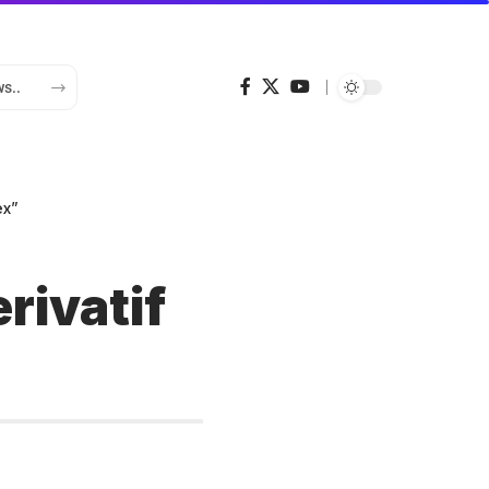
ex”
rivatif