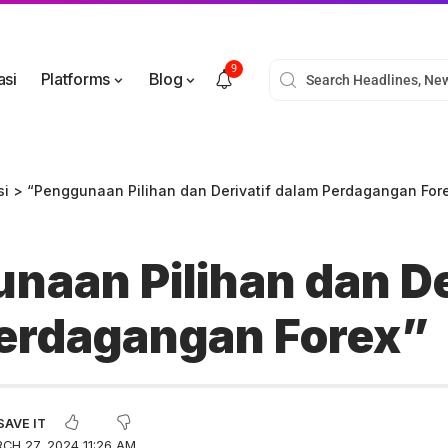
9
asi
Platforms
Blog
si
>
“Penggunaan Pilihan dan Derivatif dalam Perdagangan For
naan Pilihan dan De
erdagangan Forex”
CH 27, 2024 11:26 AM