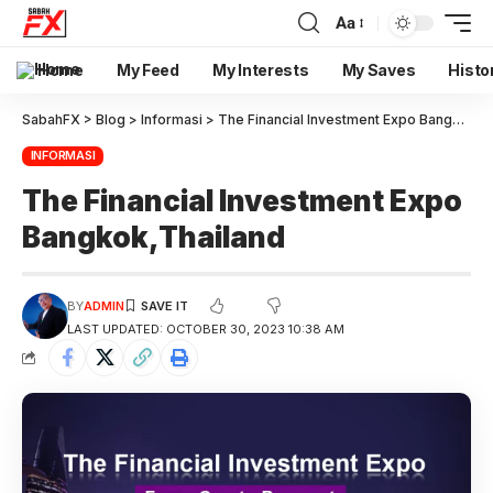
Aa
Home
My Feed
My Interests
My Saves
Histo
SabahFX
>
Blog
>
Informasi
>
The Financial Investment Expo Bangkok,Thailand
INFORMASI
The Financial Investment Expo
Bangkok,Thailand
BY
ADMIN
LAST UPDATED: OCTOBER 30, 2023 10:38 AM