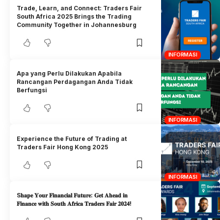
Trade, Learn, and Connect: Traders Fair
South Africa 2025 Brings the Trading
Community Together in Johannesburg
INFORMASI
Apa yang Perlu Dilakukan Apabila
Rancangan Perdagangan Anda Tidak
Berfungsi
INFORMASI
Experience the Future of Trading at
Traders Fair Hong Kong 2025
INFORMASI
S𝐡𝐚𝐩𝐞 𝐘𝐨𝐮𝐫 𝐅𝐢𝐧𝐚𝐧𝐜𝐢𝐚𝐥 𝐅𝐮𝐭𝐮𝐫𝐞: 𝐆𝐞𝐭 𝐀𝐡𝐞𝐚𝐝 𝐢𝐧
𝐅𝐢𝐧𝐚𝐧𝐜𝐞 𝐰𝐢𝐭𝐡 𝐒𝐨𝐮𝐭𝐡 𝐀𝐟𝐫𝐢𝐜𝐚 𝐓𝐫𝐚𝐝𝐞𝐫𝐬 𝐅𝐚𝐢𝐫 𝟐𝟎𝟐𝟒!