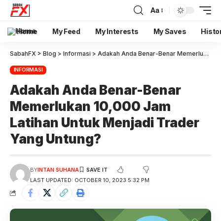
Aa
Home
My Feed
My Interests
My Saves
Histo
SabahFX
>
Blog
>
Informasi
>
Adakah Anda Benar-Benar Memerlukan 10,000 Jam Latihan Untuk Menjadi Trader Yang Untung?
INFORMASI
Adakah Anda Benar-Benar
Memerlukan 10,000 Jam
Latihan Untuk Menjadi Trader
Yang Untung?
BY
INTAN SUHANA
LAST UPDATED: OCTOBER 10, 2023 5:32 PM