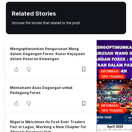
Related Stories
Uncover the stories that related to the post!
Mengoptimumkan Pengurusan Wang
dalam Dagangan Forex: Kunci Kejayaan
dalam Pasaran Kewangan
INFORMASI
TIPS TRADING
Memahami Asas Dagangan untuk
Pedagang Forex
INFORMASI
TIPS TRADING
Nigeria Welcomes Its First-Ever Traders
Fair in Lagos, Marking a New Chapter for
Africa’s Financial Hub