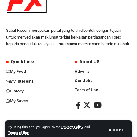
SabahFx.com merupakan portal yang telah dibentuk dengan tujuan
untuk menyediakan maklumat terkini berkaitan perdagangan Forex
kepada penduduk Malaysia, terutamanya mereka yang berada di Sabah.
Quick Links
About US
My Feed
Adverts
Our Jobs
My Interests
Term of Use
History
My Saves
By using this site, you agree to the
Privacy Policy
and
ACCEPT
Copyright Nusantara Global Network. All right reserved.
Terms of Use
.