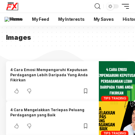
Home
My Feed
My Interests
My Saves
Histo
Images
4 Cara Emosi Mempengaruhi Keputusan
Perdagangan Lebih Daripada Yang Anda
Fikirkan
TIPS TRADING
4 Cara Mengelakkan Terlepas Peluang
Perdagangan yang Baik
TIPS TRADING