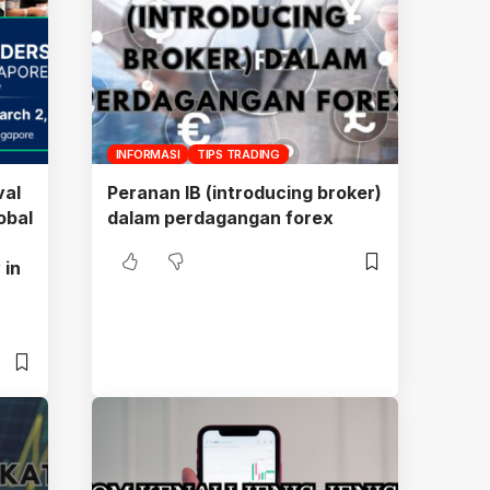
INFORMASI
TIPS TRADING
val
Peranan IB (introducing broker)
obal
dalam perdagangan forex
 in