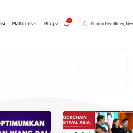
9
asi
Platforms
Blog