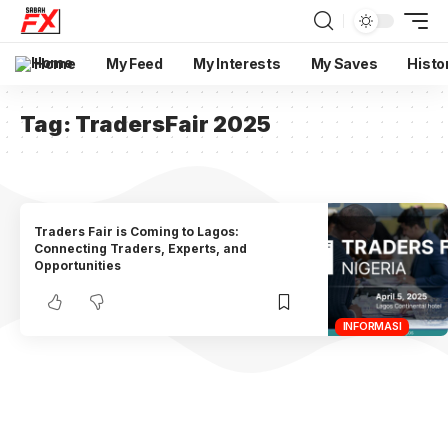
Home
My Feed
My Interests
My Saves
Histo
Tag:
TradersFair 2025
Traders Fair is Coming to Lagos:
Connecting Traders, Experts, and
Opportunities
INFORMASI